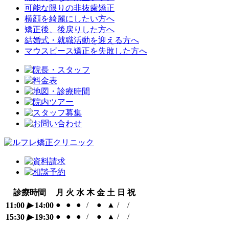
可能な限りの非抜歯矯正
横顔を綺麗にしたい方へ
矯正後、後戻りした方へ
結婚式・就職活動を迎える方へ
マウスピース矯正を失敗した方へ
診療時間
月
火
水
木
金
土
日
祝
●
●
●
/
●
▲
/
/
11:00
▶
14:00
●
●
●
/
●
▲
/
/
15:30
▶
19:30