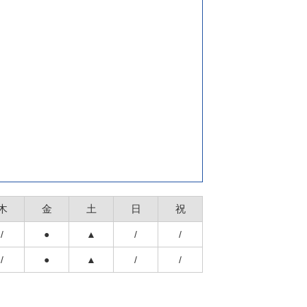
木
金
土
日
祝
/
●
▲
/
/
/
●
▲
/
/