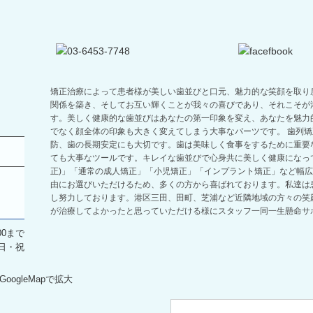
矯正治療によって患者様が美しい歯並びと口元、魅力的な笑顔を取り
関係を築き、そしてお互い輝くことが我々の喜びであり、それこそが
す。美しく健康的な歯並びはあなたの第一印象を変え、あなたを魅力
でなく顔全体の印象も大きく変えてしまう大事なパーツです。 歯列
防、歯の長期安定にも大切です。歯は美味しく食事をするために重要
ても大事なツールです。キレイな歯並びで心身共に美しく健康になっ
正)」「通常の成人矯正」「小児矯正」「インプラント矯正」など幅
由にお選びいただけるため、多くの方から喜ばれております。私達は
し努力しております。港区三田、田町、芝浦など近隣地域の方々の笑
が治療してよかったと思っていただける様にスタッフ一同一生懸命サ
:00まで
日・祝