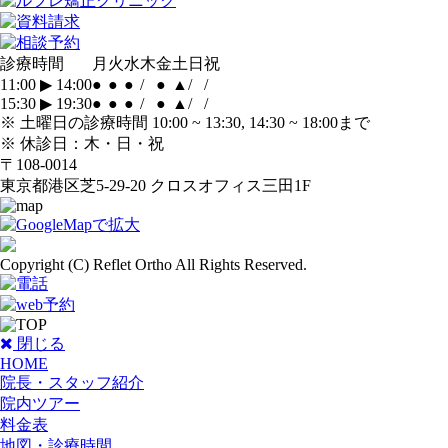
診療時間
月
火
水
木
金
土
日
祝
11:00
▶
14:00
●
●
●
/
●
▲
/
/
15:30
▶
19:30
●
●
●
/
●
▲
/
/
※
土曜日の診療時間 10:00 ~ 13:30, 14:30 ~ 18:00まで
※
休診日：木・日・祝
〒108-0014
東京都港区芝5-29-20 クロスオフィス三田1F
Copyright (C) Reflet Ortho All Rights Reserved.
閉じる
HOME
院長・スタッフ紹介
院内ツアー
料金表
地図・診療時間